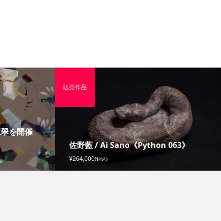
販売作品
玉翠を開催
佐野藍 / Ai Sano《Python 063》
¥264,000
(税込)