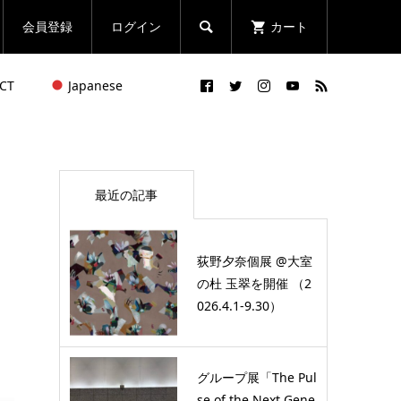
会員登録
ログイン
カート

CT
Japanese
最近の記事
荻野夕奈個展 @大室
の杜 玉翠を開催 （2
026.4.1-9.30）
グループ展「The Pul
se of the Next Gene