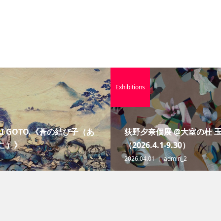
Exhibitions
AI GOTO.《蒼の結び子（あ
荻野夕奈個展 @大室の杜 
こ）》
（2026.4.1-9.30）
2026.04.01
admin_2