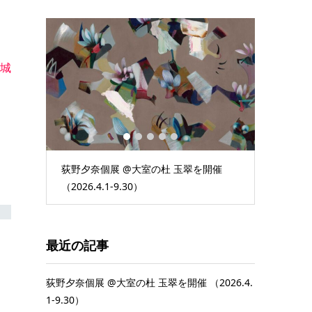
城
1
2
3
4
5
き、展覧
荻野夕奈個展 @大室の杜 玉翠を開催
グループ展「T
・京...
（2026.4.1-9.30）
neratio
最近の記事
荻野夕奈個展 @大室の杜 玉翠を開催 （2026.4.
1-9.30）