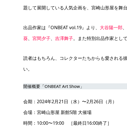
題して展開している人気企画を、宮崎山形屋を舞
出品作家は『ONBEAT vol.19』より、
大谷陽一郎
、
葵
、
宮間夕子
、
吉澤舞子
。また特別出品作家として
読者はもちろん、コレクターたちからも愛される
い。
開催概要「ONBEAT Art Show」
会期：2024年2月21日（水）〜2月26日（月）
会場：宮崎山形屋 新館5階 大催場
時間：10:00〜19:00 ［最終日16:00終了］