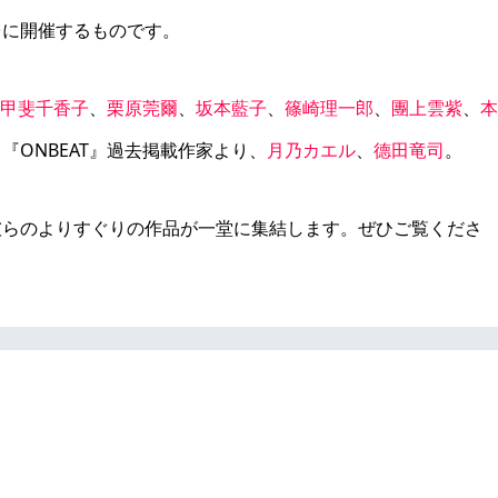
台に開催するものです。
甲斐千香子
、
栗原莞爾
、
坂本藍子
、
篠崎理一郎
、
團上雲紫
、
本
『ONBEAT』過去掲載作家より、
月乃カエル
、
德田竜司
。
彼らのよりすぐりの作品が一堂に集結します。ぜひご覧くださ
ONBEATが放つ新たな鼓動の響
会【ONBEAT Pulse】開催。(新宿