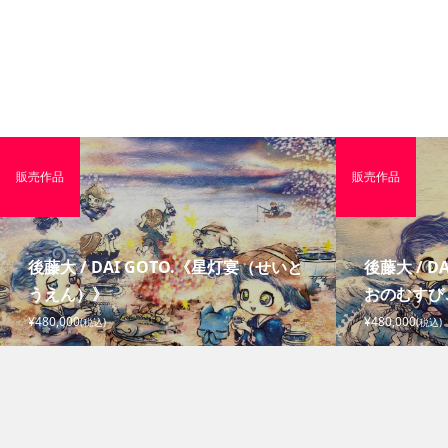
販売作品
販売作品
後藤大 / DAI GOTO.《星灯宴（せいと
後藤大 / D
うえん）》
おのむすび
¥480,000
¥480,000
(税込)
(税込)