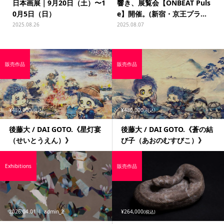
日本画展｜9月20日（土）〜1
響き、展覧会【ONBEAT Puls
0月5日（日）
e】開催。(新宿・京王プラ...
2025.08.26
2025.08.07
販売作品
販売作品
¥480,000
¥480,000
(税込)
(税込)
後藤大 / DAI GOTO.《星灯宴
後藤大 / DAI GOTO.《蒼の結
（せいとうえん）》
び子（あおのむすびこ）》
Exhibitions
販売作品
2026.04.01
admin_2
¥264,000
(税込)