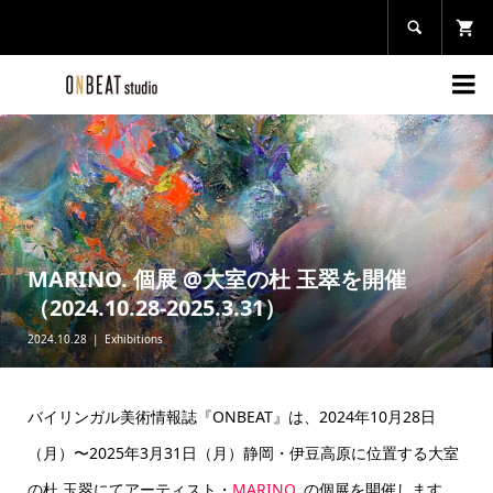


MARINO. 個展 @大室の杜 玉翠を開催
（2024.10.28-2025.3.31）
2024.10.28
Exhibitions
バイリンガル美術情報誌『ONBEAT』は、2024年10月28日
（月）〜2025年3月31日（月）静岡・伊豆高原に位置する大室
の杜 玉翠にてアーティスト・
MARINO.
の個展
を開催します。