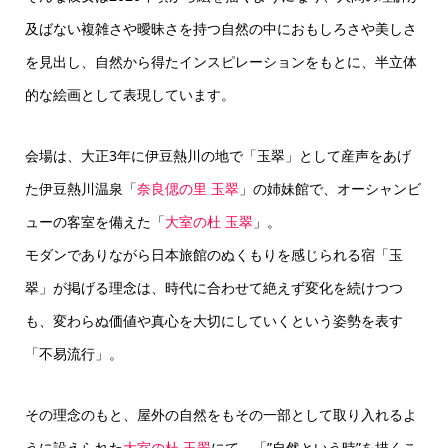
及ばない複雑さや曖昧さを持つ自然の中におもしろさや美しさ
を見出し、自然から得たインスピレーションをもとに、半立体
的な絵画として表現しています。
会場は、大正3年に伊豆熱川の地で「玉翠」として産声をあげ
た伊豆熱川温泉「
奈良偲の里 玉翠
」の姉妹館で、オーシャンビ
ューの客室を備えた「
大室の杜 玉翠
」。
モダンでありながら日本旅館のぬくもりを感じられる宿
「玉
翠」が掲げる理念は、時代に合わせて絶えず変化を続けつつ
も、変わらぬ価値や真心を大切にしていくという姿勢を表す
「不易流行」。
その理念のもと、屋外の自然をもその一部として取り入れるよ
うに設えられた
大室の杜 玉翠
にて、
「”自然という時”を描くこ