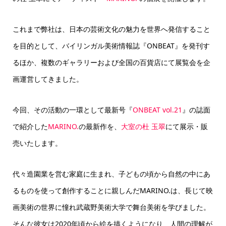
これまで弊社は、日本の芸術文化の魅力を世界へ発信すること
を目的として、バイリンガル美術情報誌『ONBEAT』を発刊す
るほか、
複数のギャラリーおよび全国の百貨店にて展覧会を
企
画運営してきました。
今回、その活動の一環として最新号『
ONBEAT vol.21
』の誌面
で紹介した
MARINO.
の最新作を、
大室の杜 玉翠
にて展示・販
売いたします。
代々造園業を営む家庭に生まれ、
子どもの頃から自然の中にあ
るものを使って創作することに親しんだ
MARINO
.は、長じて映
画美術の世界に憧れ武蔵野美術大学で舞台美術を学びました。
そんな彼女は2020年頃から絵を描くようになり、
人間の理解が