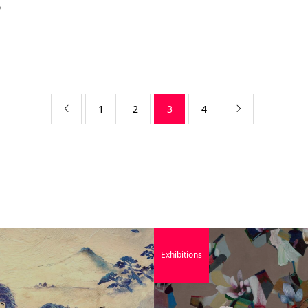
＠
1
2
3
4


Exhibitions