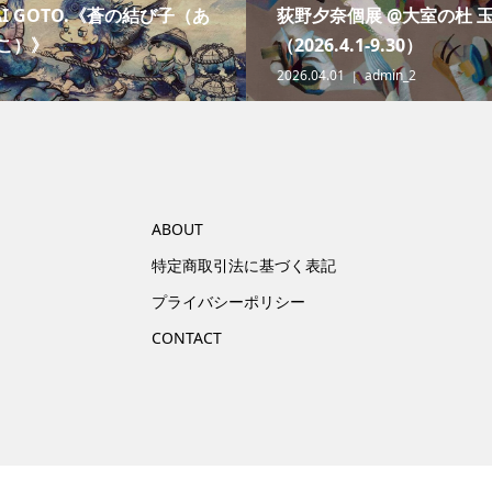
AI GOTO.《蒼の結び子（あ
荻野夕奈個展 @大室の杜 
こ）》
（2026.4.1-9.30）
2026.04.01
admin_2
ABOUT
特定商取引法に基づく表記
プライバシーポリシー
CONTACT