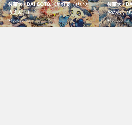
後藤大 / DAI GOTO.《星灯宴（せいと
後藤大 / D
うえん）》
おのむすび
¥480,000
¥480,000
(税込)
(税込)