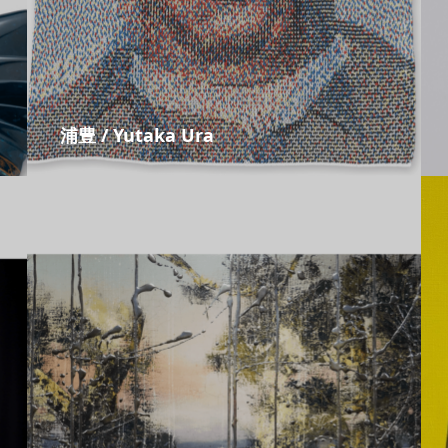
浦豊 / Yutaka Ura