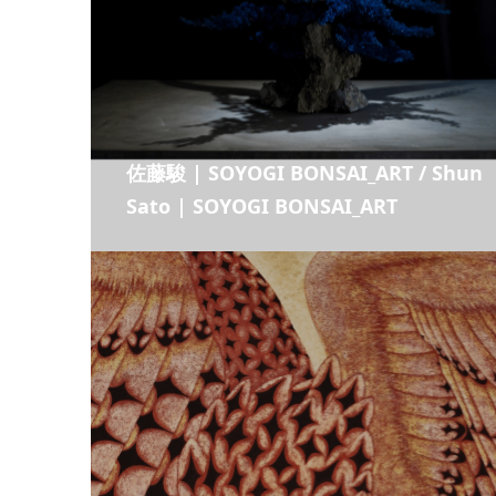
佐藤駿 | SOYOGI BONSAI_ART / Shun
Sato | SOYOGI BONSAI_ART