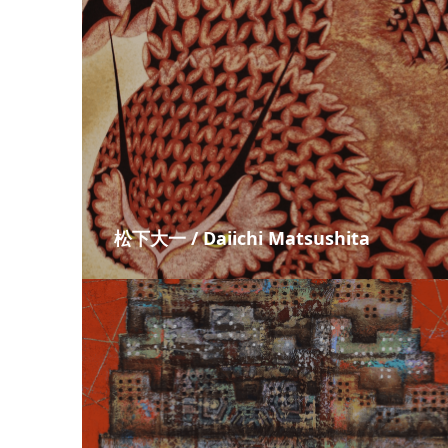
松下大一 / Daiichi Matsushita