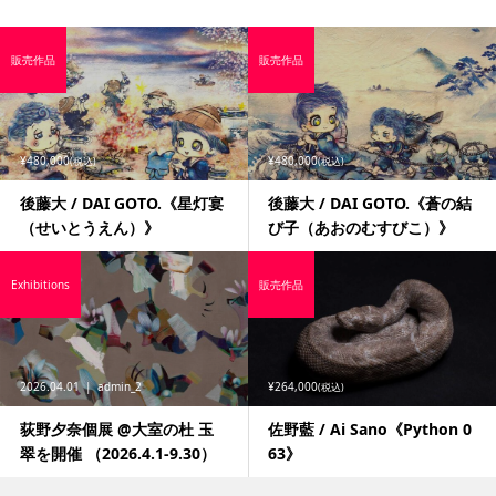
販売作品
販売作品
¥480,000
¥480,000
(税込)
(税込)
後藤大 / DAI GOTO.《星灯宴
後藤大 / DAI GOTO.《蒼の結
（せいとうえん）》
び子（あおのむすびこ）》
Exhibitions
販売作品
2026.04.01
admin_2
¥264,000
(税込)
荻野夕奈個展 @大室の杜 玉
佐野藍 / Ai Sano《Python 0
翠を開催 （2026.4.1-9.30）
63》