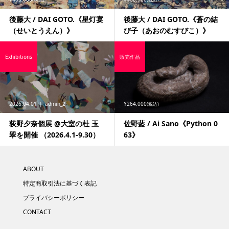
(税込)
(税込)
後藤大 / DAI GOTO.《星灯宴
後藤大 / DAI GOTO.《蒼の結
（せいとうえん）》
び子（あおのむすびこ）》
Exhibitions
販売作品
2026.04.01
admin_2
¥264,000
(税込)
荻野夕奈個展 @大室の杜 玉
佐野藍 / Ai Sano《Python 0
翠を開催 （2026.4.1-9.30）
63》
ABOUT
特定商取引法に基づく表記
プライバシーポリシー
CONTACT