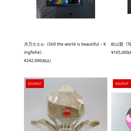
月乃カエル《Still the world is beautiful – K
松山賢《
ingfishe》
¥165,000
¥242,000
(税込)
SOLDOUT
SOLDOUT