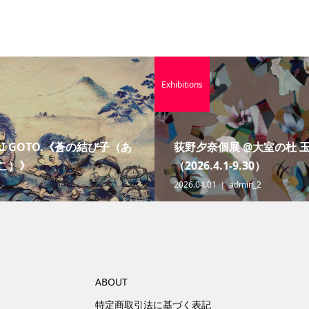
Exhibitions
AI GOTO.《蒼の結び子（あ
荻野夕奈個展 @大室の杜 
こ）》
（2026.4.1-9.30）
2026.04.01
admin_2
ABOUT
特定商取引法に基づく表記