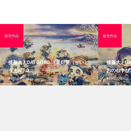
販売作品
販売作品
後藤大 / DAI GOTO.《星灯宴（せいと
後藤大 / D
うえん）》
おのむすび
¥480,000
¥480,000
(税込)
(税込)