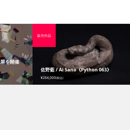
販売作品
玉翠を開催
佐野藍 / Ai Sano《Python 063》
¥264,000
(税込)