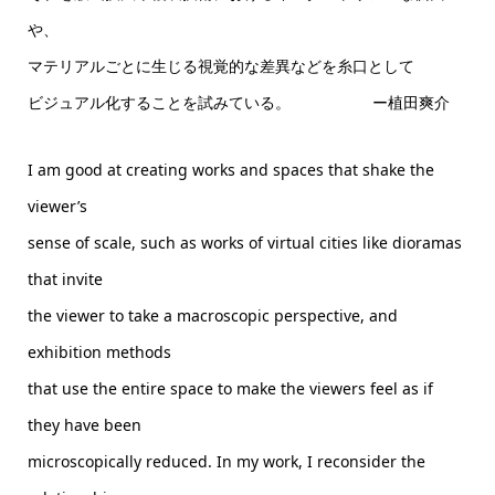
や、
マテリアルごとに生じる視覚的な差異などを糸口として
ビジュアル化することを試みている。 ー植田爽介
I am good at creating works and spaces that shake the
viewer’s
sense of scale, such as works of virtual cities like dioramas
that invite
the viewer to take a macroscopic perspective, and
exhibition methods
that use the entire space to make the viewers feel as if
they have been
microscopically reduced. In my work, I reconsider the