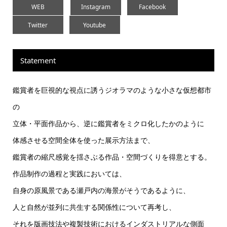
WEB
Instagram
Facebook
Twitter
Youtube
Statement
鑑賞者を巨視的な視点に誘うジオラマのような小さな仮想都市
の
立体・平面作品から、逆に鑑賞者をミクロ化したかのように
体感させる空間全体を使った展示方法まで、
鑑賞者の縮尺感覚を揺さぶる作品・空間づくりを得意とする。
作品制作の過程と実践においては、
自身の原風景である瀬戸内の海景がそうであるように、
人と自然が並列に共生する関係性について再考し、
それを版画技法や複製技術におけるインダストリアルな側面