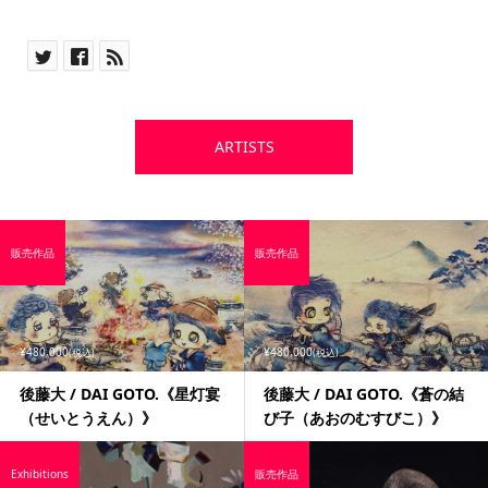
ARTISTS
販売作品
販売作品
¥480,000
¥480,000
(税込)
(税込)
後藤大 / DAI GOTO.《星灯宴
後藤大 / DAI GOTO.《蒼の結
（せいとうえん）》
び子（あおのむすびこ）》
Exhibitions
販売作品