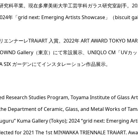
所研究科卒業。現在多摩美術大学工芸学科ガラス研究室副手。20
grid next: Emerging Artists Showcase」（biscuit
ナーレTRAiART 入賞。2022年 ART AWARD TOKYO M
WND Gallery（東京）にて常設展示、UNIQLO CM「UVカット L
A SIX ガーデンにてインスタレーション作品展示。
 Research Studies Program, Toyama Institute of Glass Art
 the Department of Ceramic, Glass, and Metal Works of Tama
uguru” Kuma Gallery (Tokyo); 2024 “grid next: Emerging Art
elected for 2021 The 1st MIYAWAKA TRIENNALE TRAiART. Awa