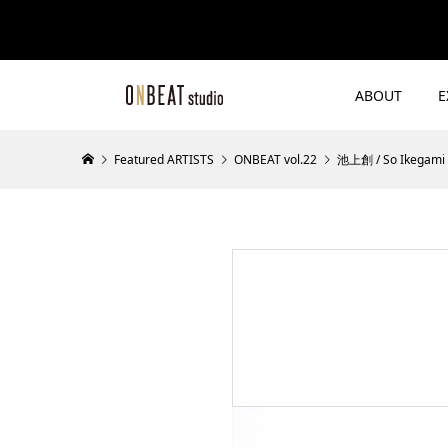
ABOUT
E
Featured ARTISTS
ONBEAT vol.22
池上創 / So Ikegami