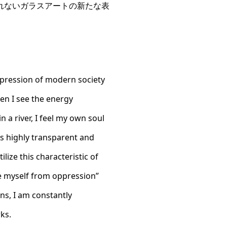
れないガラスアートの新たな表
oppression of modern society
hen I see the energy
 a river, I feel my own soul
is highly transparent and
lize this characteristic of
e myself from oppression”
ons, I am constantly
ks.