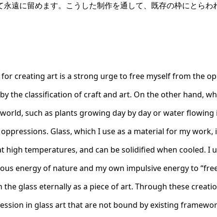
て永遠に留めます。こうした制作を通して、既存の枠にとらわ
 for creating art is a strong urge to free myself from the 
by the classification of craft and art. On the other hand, w
orld, such as plants growing day by day or water flowing in
oppressions. Glass, which I use as a material for my work, 
t high temperatures, and can be solidified when cooled. I uti
neous energy of nature and my own impulsive energy to “fre
 the glass eternally as a piece of art. Through these creati
ssion in glass art that are not bound by existing framewor