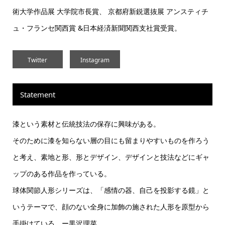
術大学作品展 大学院市長賞、 京都府新鋭選抜展 アンスティチ
ュ・フランセ関西賞 &日本経済新聞関西支社賞受賞。
Twitter
Instagram
Statement
漆という素材と伝統技法の保存に興味がある。
そのために漆を知らない層の目にも留まりやすいものを作ろう
と考え、素地と形、形とデザイン、デザインと技法などにギャ
ップのある作品を作っている。
球体関節人形シリーズは、「感情の器、自己を投影する鏡」と
いうテーマで、顔のない全身に加飾の施された人形を原型から
手掛けている。ー黒沢理菜