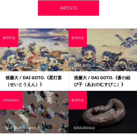
ARTISTS
販売作品
販売作品
¥480,000
¥480,000
(税込)
(税込)
後藤大 / DAI GOTO.《星灯宴
後藤大 / DAI GOTO.《蒼の結
（せいとうえん）》
び子（あおのむすびこ）》
Exhibitions
販売作品
2026.04.01
admin_2
¥264,000
(税込)