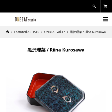


Featured ARTISTS
ONBEAT vol.17
黒沢理菜 / Riina Kurosawa
黒沢理菜 / Riina Kurosawa