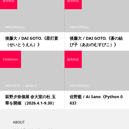
販売作品
販売作品
¥480,000
¥480,000
(税込)
(税込)
後藤大 / DAI GOTO.《星灯宴
後藤大 / DAI GOTO.《蒼の結
（せいとうえん）》
び子（あおのむすびこ）》
Exhibitions
販売作品
2026.04.01
admin_2
¥264,000
(税込)
荻野夕奈個展 @大室の杜 玉
佐野藍 / Ai Sano《Python 0
翠を開催 （2026.4.1-9.30）
63》
ABOUT