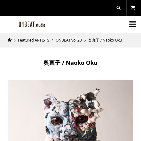


Featured ARTISTS
ONBEAT vol.20
奥直子 / Naoko Oku
奥直子 / Naoko Oku