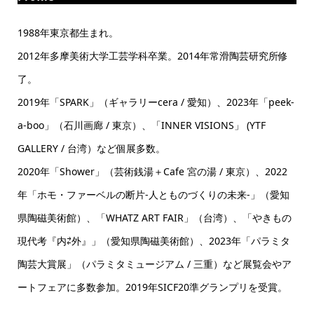
1988年東京都生まれ。
2012年多摩美術大学工芸学科卒業。2014年常滑陶芸研究所修
了。
2019年「SPARK」（ギャラリーcera / 愛知）、2023年「peek-
a-boo」（石川画廊 / 東京）、「INNER VISIONS」 (YTF
GALLERY / 台湾）など個展多数。
2020年「Shower」（芸術銭湯＋Cafe 宮の湯 / 東京）、2022
年「ホモ・ファーベルの断片-人とものづくりの未来-」（愛知
県陶磁美術館）、「WHATZ ART FAIR」（台湾）、「やきもの
現代考『内⇄外』」（愛知県陶磁美術館）、2023年「パラミタ
陶芸大賞展」（パラミタミュージアム / 三重）など展覧会やア
ートフェアに多数参加。2019年SICF20準グランプリを受賞。