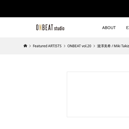
ABOUT
E
Featured ARTISTS
ONBEAT vol.20
瀧澤美希 / Miki Taki