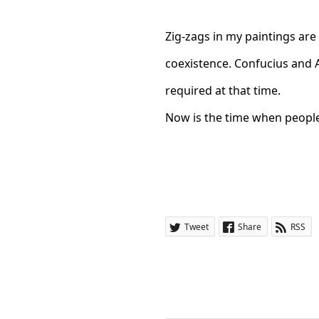
Zig-zags in my paintings ar
coexistence. Confucius and A
required at that time.
Now is the time when people 
Tweet
Share
RSS