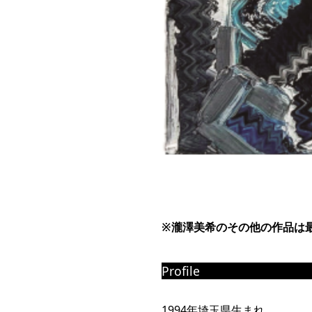
※
瀧澤美希
のその他の作品は
Profile
1994年埼玉県生まれ。