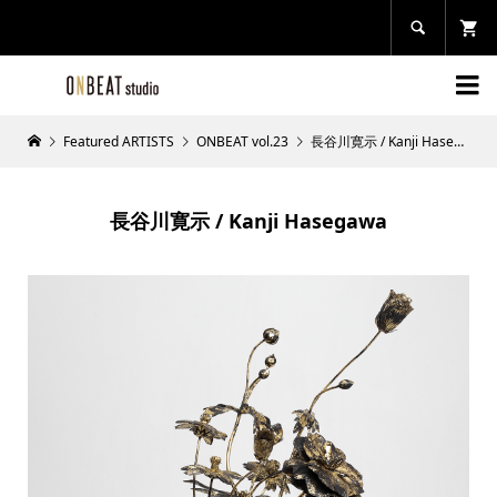


Featured ARTISTS
ONBEAT vol.23
長谷川寛示 / Kanji Hasegawa
長谷川寛示 / Kanji Hasegawa