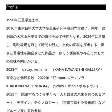
Profile
1990年三重県生まれ。
2016年東京藝術大学大学院美術研究科彫刻専攻修了。同年、曹
洞宗の大本山永平寺での修行を経て僧侶となる。2024年に還俗
し、彫刻表現を通じて時間や歴史、文化の変容を探求する。儚
さと普遍性を融合させた作品は、移ろう価値観や存在そのもの
の意味を問いかける。
2023年 「decay, remains」（KANA KAWANISHI GALLERY /
東京など個展多数。2022年「Têmporas/テンプラ
KUROOBIANACONDA #4」（Sokyo Lisbon / ポルトガル）、
2023年「跳躍するつくり手たち：人と自然の未来を見つめるア
ート、デザイン、テクノロジー 」（京都市京セラ美術館）など
グループ展に多数参加。