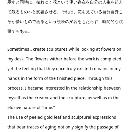
示すと同時に、枯れゆく花という儚い存在を自分の人生を超え
て残るものへと変容させる。それは、花を見ている自分自身こ
そが儚いものであるという視座の変容をもたらす、時間的な跳
躍でもある。
Sometimes I create sculptures while looking at flowers on
my desk. The flowers wither before the work is completed,
yet the feeling that they once truly existed remains in my
hands in the form of the finished piece. Through this
process, I became interested in the relationship between
myself as the creator and the sculpture, as well as in the
elusive nature of “time.”
The use of peeled gold leaf and sculptural expressions
that bear traces of aging not only signify the passage of