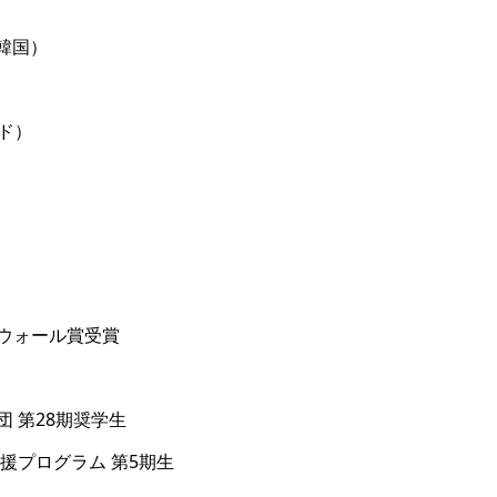
l（韓国）
ンド）
ーウォール賞受賞
団 第28期奨学生
支援プログラム 第5期生