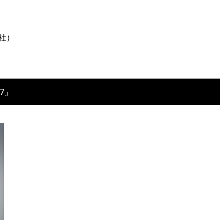
新社）
17』