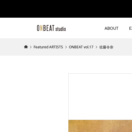
ABOUT
E
Featured ARTISTS
ONBEAT vol.17
佐藤令奈