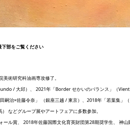
最下部をご覧ください
学院美術研究科油画専攻修了。
 Bundo / 大邱）、 2021年「Border せかいのバランス」（Viento 
田嗣治×佐藤令奈」 （銀座三越 / 東京）、2018年「若葉集」（
馬） などグループ展やアートフェアに多数参加。
ォール賞、 2018年佐藤国際文化育英財団第28期奨学生、 神